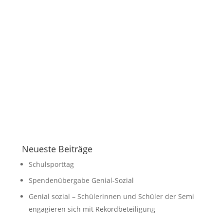
Die ganze Woche über war sehr schönes
Wetter. Es war warm und sonnig. Aber für
Freitag, den 25.9.2020, wurde viel Regen und
sogar Unwetter gemeldet. Um 7.40 Uhr trafen
wir uns vor der Schule und liefen los; noch war
es trocken. Wir liefen von der Schule über
die...
Neueste Beiträge
Schulsporttag
Spendenübergabe Genial-Sozial
Genial sozial – Schülerinnen und Schüler der Semi
engagieren sich mit Rekordbeteiligung