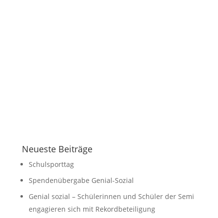
Auch in diesem Schuljahr beteiligen sich die
Schüler der sechsten und neunten Klassen der
Seminarschule an der Spracholympiade
Englisch. Besonders erfolgreich meisterten
folgende Schüler die Aufgaben der ersten
Stufe zum Hören, verstehenden Lesen und
Wortschatz:...
Neueste Beiträge
Schulsporttag
Spendenübergabe Genial-Sozial
Genial sozial – Schülerinnen und Schüler der Semi
engagieren sich mit Rekordbeteiligung