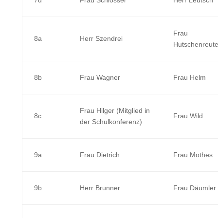
7d
Frau Schlosser
Herr Leutsch
Frau
8a
Herr Szendrei
Hutschenreute
8b
Frau Wagner
Frau Helm
Frau Hilger
(Mitglied in
8c
Frau Wild
der Schulkonferenz)
9a
Frau Dietrich
Frau Mothes
9b
Herr Brunner
Frau Däumler