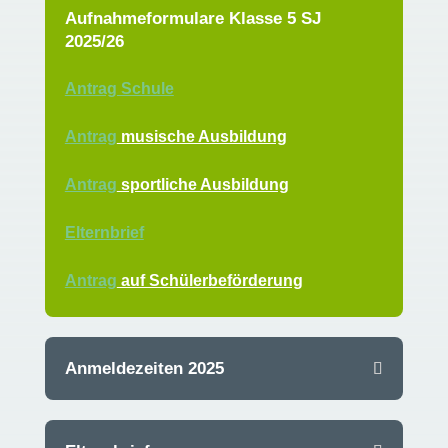
Aufnahmeformulare Klasse 5 SJ
2025/26
Antrag Schule
Antrag
musische Ausbildung
Antrag
sportliche Ausbildung
Elternbrief
Antrag
auf Schülerbeförderung
Anmeldezeiten 2025