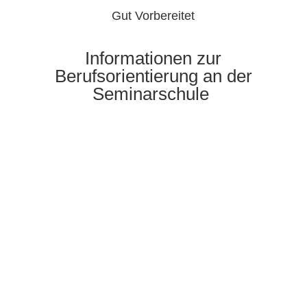
Gut Vorbereitet
Informationen zur
Berufsorientierung an der
Seminarschule
Klasse 5
Kennenlernen des Berufsbildes
Tierpfleger
bei
Exkursion in den Zoo
Einblicke in die Berufsbilder des
Fotografen
und
Reporters
beim Projekt „Zeitung in der Schule“