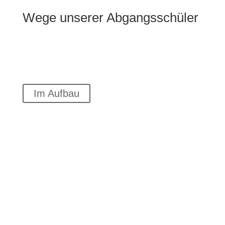
Mehr erfahren
Wege unserer Abgangsschüler
Im Aufbau
Gut Beraten
Angebote der Berufsberatung
der Agentur für Arbeit Plauen