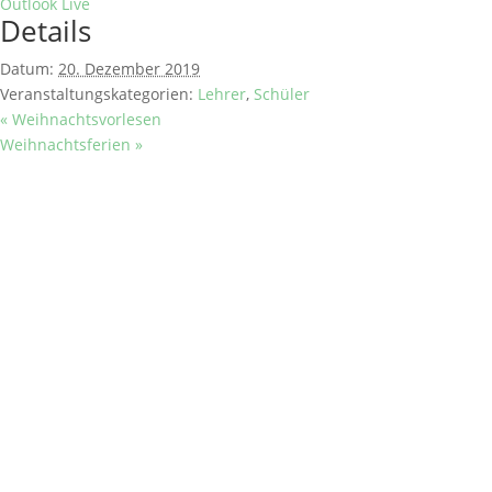
Outlook Live
Details
Datum:
20. Dezember 2019
Veranstaltungskategorien:
Lehrer
,
Schüler
«
Weihnachtsvorlesen
Weihnachtsferien
»
SCHULE
Historisches
Berufsorientierung
Praxisberater
Kollegium & Mitarbeiter
SERVICE