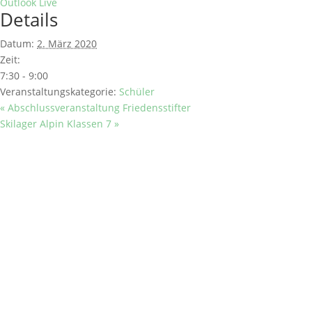
Outlook Live
Details
Datum:
2. März 2020
Zeit:
7:30 - 9:00
Veranstaltungskategorie:
Schüler
«
Abschlussveranstaltung Friedensstifter
Skilager Alpin Klassen 7
»
SCHULE
Historisches
Berufsorientierung
Praxisberater
Kollegium & Mitarbeiter