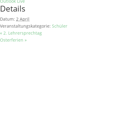
Outlook Live
Details
Datum:
2 April
Veranstaltungskategorie:
Schüler
«
2. Lehrersprechtag
Osterferien
»
SCHULE
Historisches
Berufsorientierung
Praxisberater
Kollegium & Mitarbeiter
SERVICE