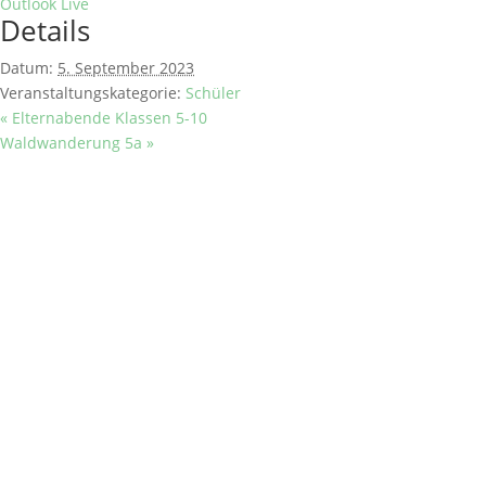
Outlook Live
Details
Datum:
5. September 2023
Veranstaltungskategorie:
Schüler
«
Elternabende Klassen 5-10
Waldwanderung 5a
»
SCHULE
Historisches
Berufsorientierung
Praxisberater
Kollegium & Mitarbeiter
SERVICE