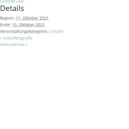
Outlook Live
Details
Beginn:
11. Oktober 2021
Ende:
15. Oktober 2021
Veranstaltungskategorie:
Schüler
«
Schulfotografie
Herbstferien
»
SCHULE
Historisches
Berufsorientierung
Praxisberater
Kollegium & Mitarbeiter