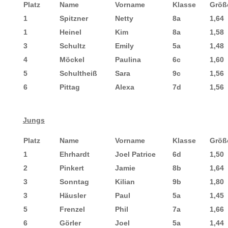
Platz
Name
Vorname
Klasse
Größ
1
Spitzner
Netty
8a
1,64
1
Heinel
Kim
8a
1,58
3
Schultz
Emily
5a
1,48
4
Möckel
Paulina
6c
1,60
5
Schultheiß
Sara
9c
1,56
6
Pittag
Alexa
7d
1,56
Jungs
Platz
Name
Vorname
Klasse
Größ
1
Ehrhardt
Joel Patrice
6d
1,50
2
Pinkert
Jamie
8b
1,64
3
Sonntag
Kilian
9b
1,80
3
Häusler
Paul
5a
1,45
5
Frenzel
Phil
7a
1,66
6
Görler
Joel
5a
1,44