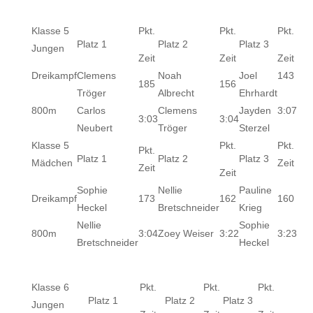
Klasse 5
Pkt.
Pkt.
Pkt.
Platz 1
Platz 2
Platz 3
Jungen
Zeit
Zeit
Zeit
Dreikampf
Clemens
Noah
Joel
143
185
156
Tröger
Albrecht
Ehrhardt
800m
Carlos
Clemens
Jayden
3:07
3:03
3:04
Neubert
Tröger
Sterzel
Klasse 5
Pkt.
Pkt.
Pkt.
Platz 1
Platz 2
Platz 3
Mädchen
Zeit
Zeit
Zeit
Sophie
Nellie
Pauline
Dreikampf
173
162
160
Heckel
Bretschneider
Krieg
Nellie
Sophie
800m
3:04
Zoey Weiser
3:22
3:23
Bretschneider
Heckel
Klasse 6
Pkt.
Pkt.
Pkt.
Platz 1
Platz 2
Platz 3
Jungen