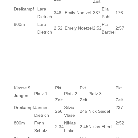
Zeit
Dreikampf
Lara
Ella
346
Emily Noetzel
337
176
Dietrich
Pohl
800m
Lara
Pia
2:52
Emely Noetzel
2:52
2:57
Dietrich
Barthel
Klasse 9
Pkt.
Pkt.
Pkt.
Platz 1
Platz 2
Platz 3
Jungen
Zeit
Zeit
Zeit
Dreikampf
Jannes
Silviu
237
266
246
Nick Seidel
Dietrich
Vlase
800m
Fynn
Niklas
2:52
2:34
2:45
Niklas Ebert
Schulz
Linke