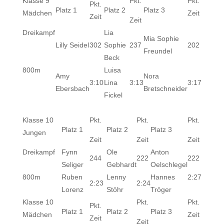
Klasse 9
Pkt.
Pkt.
Pkt.
Platz 1
Platz 2
Platz 3
Mädchen
Zeit
Zeit
Zeit
Dreikampf
Lia
Mia Sophie
Lilly Seidel
302
Sophie
237
202
Freundel
Beck
800m
Luisa
Amy
Nora
3:10
Lina
3:13
3:17
Ebersbach
Bretschneider
Fickel
Klasse 10
Pkt.
Pkt.
Pkt.
Platz 1
Platz 2
Platz 3
Jungen
Zeit
Zeit
Zeit
Dreikampf
Fynn
Ole
Anton
244
222
222
Seliger
Gebhardt
Oelschlegel
800m
Ruben
Lenny
Hannes
2:27
2:23
2:24
Lorenz
Stöhr
Tröger
Klasse 10
Pkt.
Pkt.
Pkt.
Platz 1
Platz 2
Platz 3
Mädchen
Zeit
Zeit
Zeit