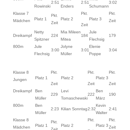
2:51
2:51
3:02
Rowinski
Enders
Schumann
Klasse 7
Pkt.
Pkt.
Pkt.
Platz 1
Platz 2
Platz 3
Mädchen
Zeit
Zeit
Zeit
Netty
Mia Mileen
Jule
Dreikampf
224
184
179
Spitzner
Mitea
Flechsig
800m
Jule
Jolyne
Elenie
3:00
3:01
3:04
Flechsig
Müller
Poppe
Klasse 8
Pkt.
Pkt.
Pkt.
Platz 1
Platz 2
Platz 3
Jungen
Zeit
Zeit
Zeit
Dreikampf
Ben
Levi
Ben
229
222
190
Müller
Tomaschewski
März
800m
Ben
Kevin
2:23
Kilian Sonntag
2:32
2:41
Müller
Walter
Klasse 8
Pkt.
Pkt.
Pkt.
Platz 1
Platz 2
Platz 3
Mädchen
Zeit
Zeit