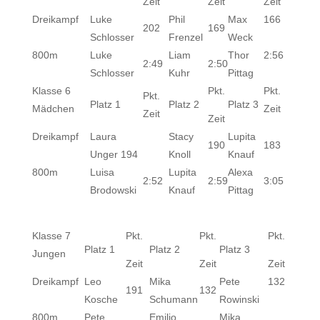
Zeit
Zeit
Zeit
Dreikampf
Luke
Phil
Max
166
202
169
Schlosser
Frenzel
Weck
800m
Luke
Liam
Thor
2:56
2:49
2:50
Schlosser
Kuhr
Pittag
Klasse 6
Pkt.
Pkt.
Pkt.
Platz 1
Platz 2
Platz 3
Mädchen
Zeit
Zeit
Zeit
Dreikampf
Laura
Stacy
Lupita
190
183
Unger 194
Knoll
Knauf
800m
Luisa
Lupita
Alexa
2:52
2:59
3:05
Brodowski
Knauf
Pittag
Klasse 7
Pkt.
Pkt.
Pkt.
Platz 1
Platz 2
Platz 3
Jungen
Zeit
Zeit
Zeit
Dreikampf
Leo
Mika
Pete
132
191
132
Kosche
Schumann
Rowinski
800m
Pete
Emilio
Mika