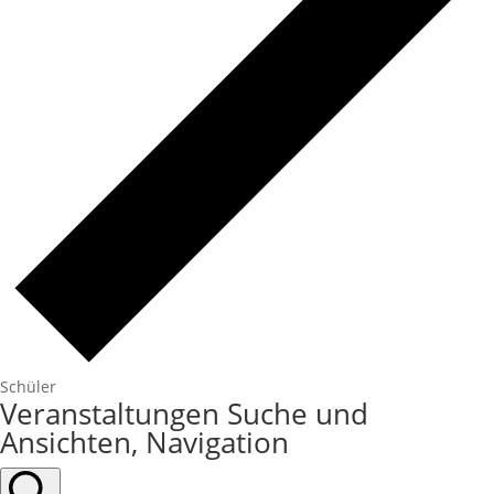
Schüler
Veranstaltungen
Veranstaltungen Suche und
für
Ansichten, Navigation
26.