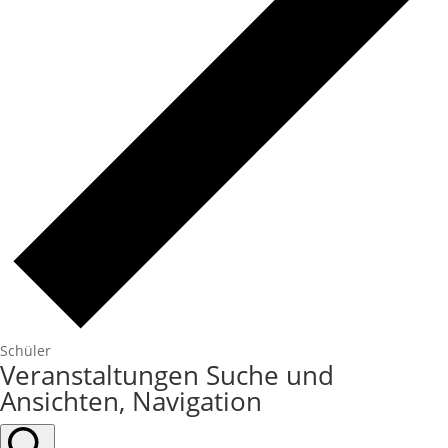
Schüler
Veranstaltungen
Veranstaltungen Suche und
für
Ansichten, Navigation
23.